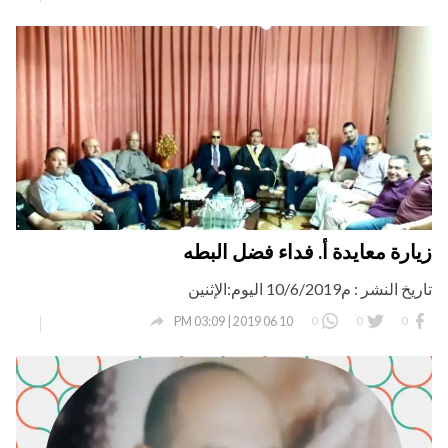
زيارة معايدة أ. فداء فضل البطه
تاريخ النشر : م10/6/2019 اليوم:الإثنين

0
0
0
10 06 2019 | 03:09 PM