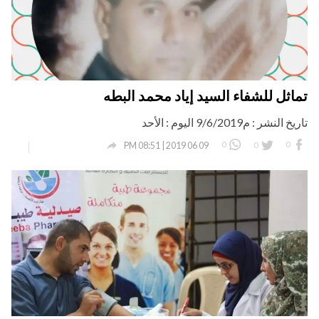
تماثل للشفاء السيد إياد محمد البطه
تاريخ النشر : م9/6/2019 اليوم : الأحد

0
0
0
09 06 2019 | 08:51 PM