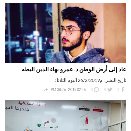
عاد إلى أرض الوطن د. عمرو بهاء الدين البطه
تاريخ النشر : م26/2/2019 اليوم:الثلاثاء

0
0
0
26 02 2019 | 08:26 PM