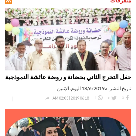

متفرقات
حفل التخرج الثاني بحضانة و روضة عائشة النموذجية
تاريخ النشر :م18/6/2019 اليوم: الإثنين

1
0
0
18 06 2019 | 02:03 AM