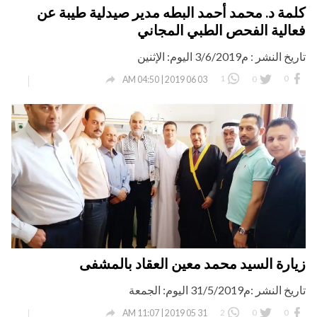
كلمة د. محمد أحمد البطه مدير صيدلية طيبة عن
فعالية الفحص الطبي المجاني
تاريخ النشر : م3/6/2019 اليوم: الإثنين

1
0
0
03 06 2019 | 04:50 AM
زيارة السيد محمد معين العقاد بالمشفى
تاريخ النشر :م31/5/2019 اليوم: الجمعة

2
0
0
31 05 2019 | 11:07 AM