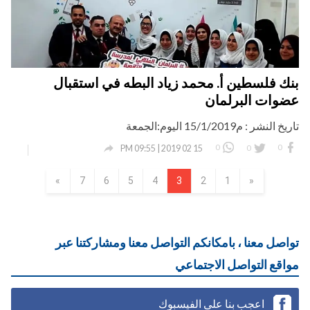
بنك فلسطين أ. محمد زياد البطه في استقبال
عضوات البرلمان
تاريخ النشر : م15/1/2019 اليوم:الجمعة

0
0
0
15 02 2019 | 09:55 PM
»
7
6
5
4
3
2
1
«
تواصل معنا ، بامكانكم التواصل معنا ومشاركتنا عبر
مواقع التواصل الاجتماعي
اعجب بنا على الفيسبوك