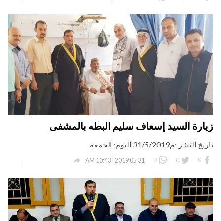
زيارة السيد إسعاف سليم البطه بالمشفى
تاريخ النشر :م31/5/2019 اليوم: الجمعة

0
0
0
31 05 2019 | 10:43 AM