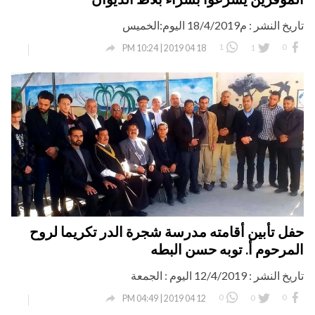
تاريخ النشر : م18/4/2019 اليوم:الخميس

1
1
0
18 04 2019 | 10:24 PM
حفل تأبين أقامته مدرسة شجرة الدر تكريما لروح
المرحوم أ. توبه حسن البطه
تاريخ النشر : 12/4/2019 اليوم : الجمعة

0
0
0
12 04 2019 | 04:49 PM