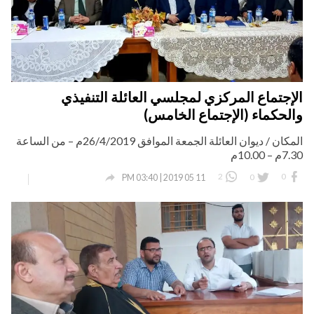
الإجتماع المركزي لمجلسي العائلة التنفيذي
والحكماء (الإجتماع الخامس)
المكان / ديوان العائلة الجمعة الموافق 26/4/2019م – من الساعة
7.30م – 10.00م

2
0
0
11 05 2019 | 03:40 PM