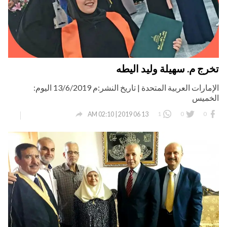
تخرج م. سهيلة وليد اليطه
الإمارات العربية المتحدة | تاريخ النشر:م 13/6/2019 اليوم:
الخميس

1
0
0
13 06 2019 | 02:10 AM