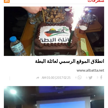

متفرقات
انطلاق الموقع الرسمي لعائلة البطة
www.albatta.net

6
8
3
25 02 2017 | 01:00 AM