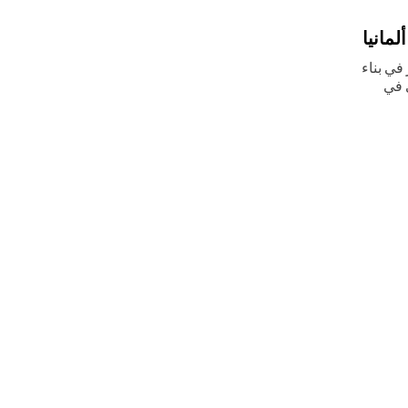
مانيا
في بناء
ي في