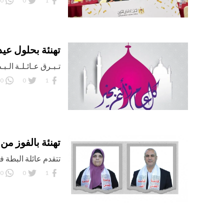
0
0
1
تهنئة بحلول عيد
تـبـرق عـائـلـة الـب
0
0
1
تهنئة بالفوز من 
تتقدم عائلة البطة ف
0
0
1