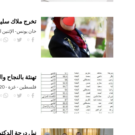
تخرج ملاك سليم
خان يونس- الإثنين الموافق 
0
0
0
تهنئة بالنجاح وا
فلسطين - غزة - 20 يوليو 2023 ميلادي
0
0
0
نيل درجة الدكت