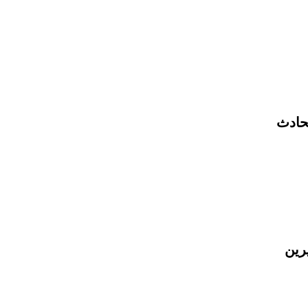
لحادث
رين