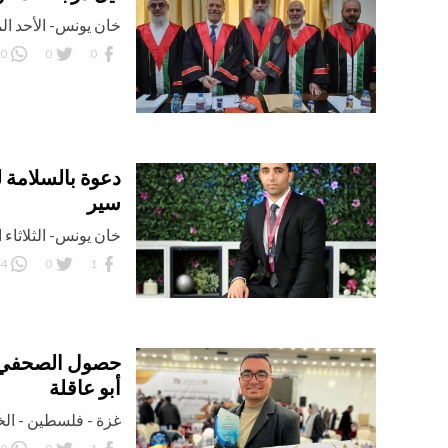
خان يونس- الأحد الموافق 09
0
0
0
دعوة بالسلامة 
سير
خان يونس- الثلاثاء الموافق 1
4
0
1
حصول الصحفي أح
أبو عاقلة
غزة - فلسطين - الخميس ا