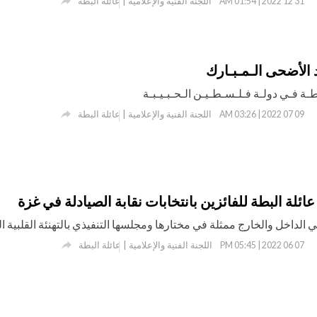

اللجنة الفنية والإعلامية | عائلة البطة
31 12 2022 | 01:54 AM
 الأضحى الـمـبـارك
ـطـة فـي دولـة فـلـسـطـيـن الـحـبـيـبـة

اللجنة الفنية والإعلامية | عائلة البطة
09 07 2022 | 03:26 AM
عائلة البطة للفائزين بانتخابات نقابة الصيادلة في غزة
ي الداخل والخارج ممثلة في مختارها ومجلسها التنفيذي بالتهنئة القلبية ا

اللجنة الفنية والإعلامية | عائلة البطة
07 06 2022 | 05:45 PM